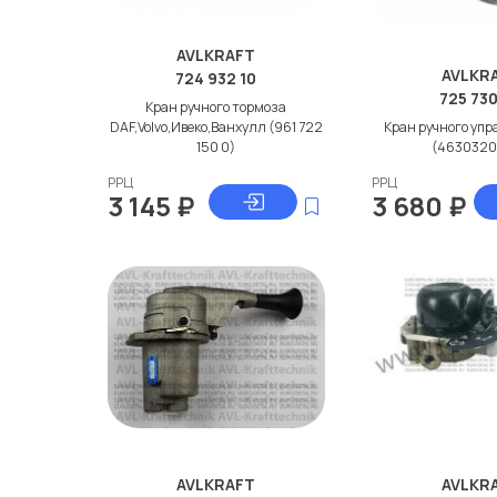
AVLKRAFT
AVLKR
724 932 10
725 73
Кран ручного тормоза
DAF,Volvo,Ивеко,Ванхулл (961 722
Кран ручного упр
150 0)
(463032
РРЦ
РРЦ
3 145
₽
3 680
₽
AVLKRAFT
AVLKR