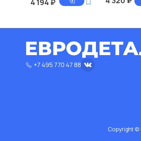
4 320
₽
4 194
₽
+7 495 770 47 88
Copyright ©