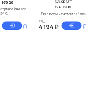
AVLKRAFT
 930 20
724 931 80
 тормоза (961 722
264 0)
Кран ручного тормоза на 4 вых
РРЦ
4 194
₽