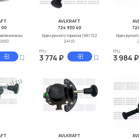
AFT
AVLKRAFT
AV
0 00
724 930 40
724
авления ecas
Кран ручного тормоза (961 722
Кран ручного
0200)
241 0)
РРЦ
РРЦ
3 774
₽
3 984
₽
AFT
AVLKRAFT
AV