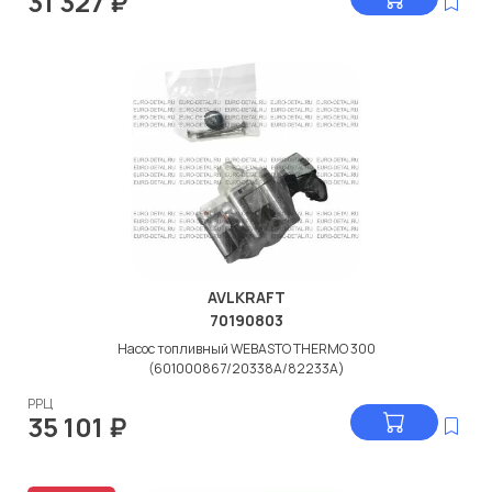
31 327
₽
AVLKRAFT
70190803
Насос топливный WEBASTO THERMO 300
(601000867/20338A/82233A)
РРЦ
35 101
₽