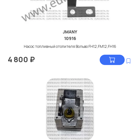
JMANY
10916
Насос топливный отопителя Вольво FH12,FM12,FH16
4 800
₽