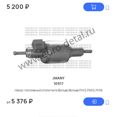
5 200
₽
JMANY
10917
Насос топливный отопителя Вольво Вольво FH12,FM12,FH16
5 376
₽
от