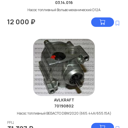
03.14.016
Насос топливный Вольво механический D12A
12 000
₽
AVLKRAFT
70190802
Насос топливный ВЕБАСТО DBW2020 (665.44А/655.15A)
РРЦ