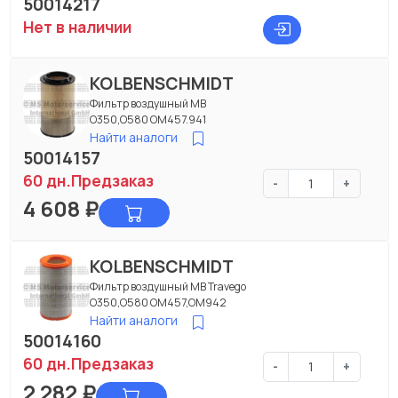
50014217
Нет в наличии
KOLBENSCHMIDT
Фильтр воздушный МВ
О350,О580 ОМ457.941
Найти аналоги
50014157
60 дн.
Предзаказ
-
+
4 608
₽
KOLBENSCHMIDT
Фильтр воздушный МВ Travego
O350,O580 OM457,OM942
Найти аналоги
50014160
60 дн.
Предзаказ
-
+
2 282
₽