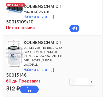
KOLBENSCHMIDT
Нет в наличии
Масляный фильтр
Найти аналоги
50013109/10
Нет в наличии
KOLBENSCHMIDT
Фильтр масляный BEDFORD ,
FORD , HONDA , HYUNDAI ,
ISUZU , KIA , MAZDA , MITSUBII ,
OPEL , ROVER , SUBARU ,
VAUXHALL
Найти аналоги
50013146
60 дн.
Предзаказ
-
+
312
₽