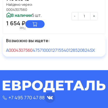
Найдено через:
0004307560
В наличии
5 шт.
-
+
1 654
₽
РРЦ
Возможно вы ищете:
A
0004307560
4757100012
71554012
8520824SX
+7 495 770 47 88