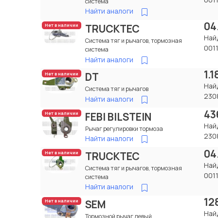
система
Найти аналоги
04
TRUCKTEC
Нет в наличии
Най
Система тяг и рычагов, тормозная
001
система
Найти аналоги
1.
DT
Нет в наличии
Най
Система тяг и рычагов
230
Найти аналоги
43
FEBI BILSTEIN
Нет в наличии
Най
Рычаг регулировки тормоза
230
Найти аналоги
04
TRUCKTEC
Нет в наличии
Най
Система тяг и рычагов, тормозная
001
система
Найти аналоги
12
SEM
Нет в наличии
Най
Тормозной рычаг левый