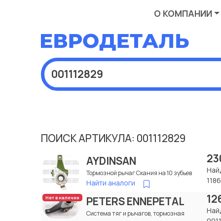
О КОМПАНИИ
ПОИСК АРТИКУЛА: 001112829
23
AYDINSAN
Най
Тормозной рычаг Скания на 10 зубьев
118
Найти аналоги
12
PETERS ENNEPETAL
Нет в наличии
Най
Система тяг и рычагов, тормозная
001