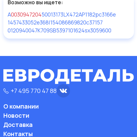
Возможно вы ищете:
A
0030947204
50013173
LX472
AP1182
pc3166e
1457433052
e368l
154086869820
c37157
0120940047
K709
SB539
7101624sx
3059600
+7 495 770 47 88
О компании
Новости
Доставка
Контакты