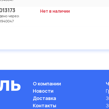
013173
Нет в наличии
дено через:
0940047
О компании
Ч
Новости
Г
Доставка
З
Контакты
З