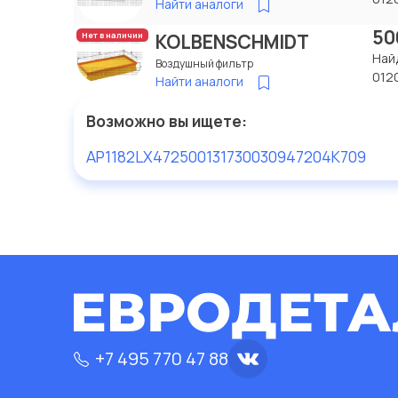
Найти аналоги
50
KOLBENSCHMIDT
Нет в наличии
Най
Воздушный фильтр
012
Найти аналоги
Возможно вы ищете:
AP1182
LX472
50013173
0030947204
K709
+7 495 770 47 88