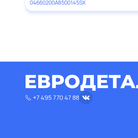
04660200A
8500145SX
+7 495 770 47 88