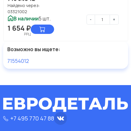
Найдено через:
03321002
В наличии
5 шт.
-
+
1 654
₽
РРЦ
Возможно вы ищете:
71554012
+7 495 770 47 88