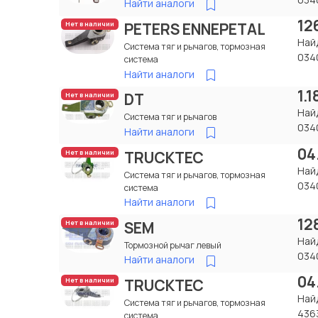
Найти аналоги
12
PETERS ENNEPETAL
Нет в наличии
Най
Система тяг и рычагов, тормозная
034
система
Найти аналоги
1.
DT
Нет в наличии
Най
Система тяг и рычагов
034
Найти аналоги
04
TRUCKTEC
Нет в наличии
Най
Система тяг и рычагов, тормозная
034
система
Найти аналоги
12
SEM
Нет в наличии
Най
Тормозной рычаг левый
034
Найти аналоги
04
TRUCKTEC
Нет в наличии
Най
Система тяг и рычагов, тормозная
436
система