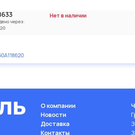
18633
Нет в наличии
дено через:
620
50A
118620
О компании
Ч
Новости
Г
Доставка
З
Контакты
З