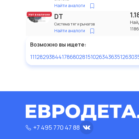
Найти аналоги
1.
DT
Нет в наличии
Най
Система тяг и рычагов
118
Найти аналоги
Возможно вы ищете:
1112829
384417
8680281510263
43635
126303
+7 495 770 47 88