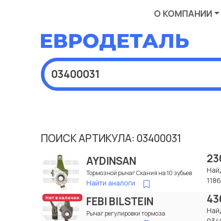
О КОМПАНИИ
ПОИСК АРТИКУЛА: 03400031
23
AYDINSAN
Най
Тормозной рычаг Скания на 10 зубьев
118
Найти аналоги
43
FEBI BILSTEIN
Нет в наличии
Най
Рычаг регулировки тормоза
034