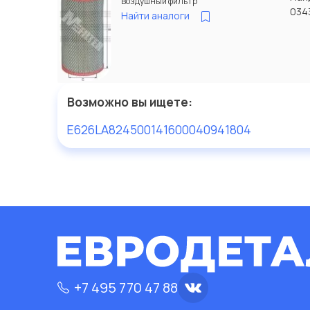
Воздушный фильтр
034
Найти аналоги
Возможно вы ищете:
E626L
A824
50014160
0040941804
+7 495 770 47 88