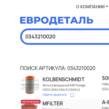
О КОМПАНИИ
ПОИСК АРТИКУЛА: 0343210020
50
KOLBENSCHMIDT
Най
Фильтр воздушный МВ Travego
034
O350,O580 OM457,OM942
Найти аналоги
A-
MFILTER
Нет в наличии
Най