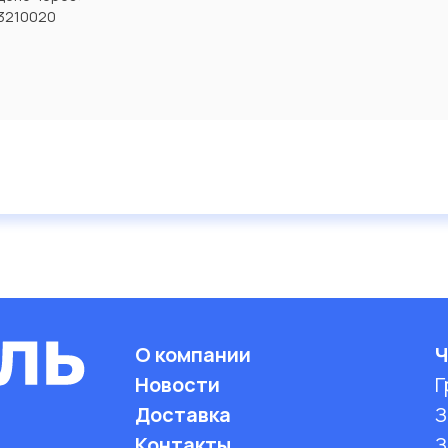
3210020
О компании
Ч
Новости
Г
Доставка
З
Контакты
З