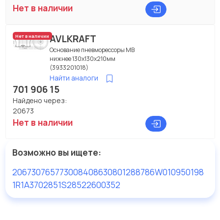
Нет в наличии
AVLKRAFT
Нет в наличии
Основание пневморессоры МВ
нижнее 130x130x210мм
(3933201018)
Найти аналоги
701 906 15
Найдено через:
20673
Нет в наличии
Возможно вы ищете:
20673
07657730
08408630
8012
88786
W010950198
1R1A370285
1S28522
600352