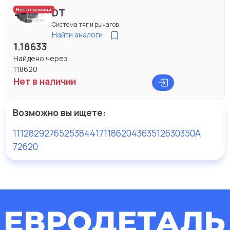
DT
Нет в наличии
Система тяг и рычагов
Найти аналоги
1.18633
Найдено через:
118620
Нет в наличии
Возможно вы ищете:
1112829
276525
384417
118620
43635
12630350A
72620