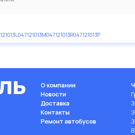
121013L
047121013M
047121013R
047121013P
О компании
Ч
Новости
Г
Доставка
З
Контакты
З
Ремонт автобусов
З
B