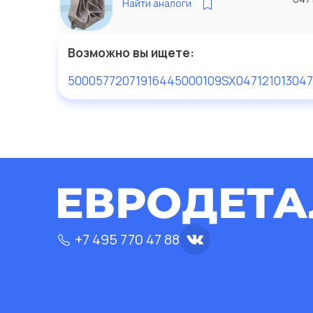
Найти аналоги
Возможно вы ищете:
50005772
0719164
45000109SX
047121013
047
+7 495 770 47 88