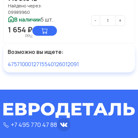
Найдено через:
09989960
В наличии
5 шт.
-
+
1 654
₽
РРЦ
Возможно вы ищете:
4757100012
71554012
6012091
+7 495 770 47 88