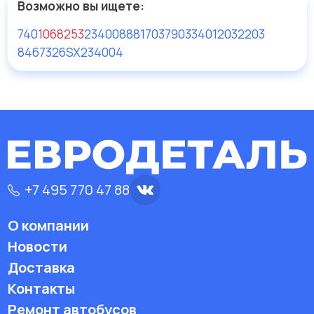
Возможно вы ищете:
740
1068253
234008
88170379
0334012
032203
8467326SX
234004
+7 495 770 47 88
О компании
Новости
Доставка
Контакты
Ремонт автобусов