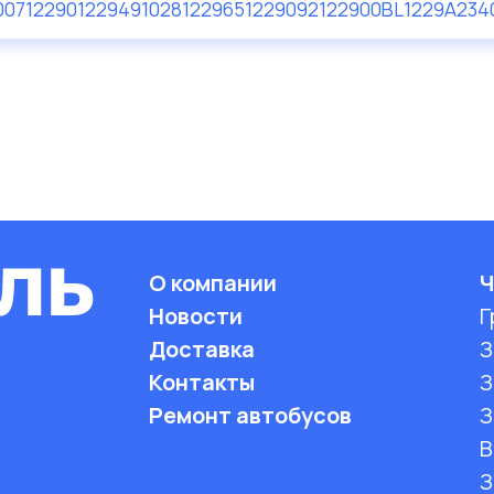
00
712290
122949102
812296
512290
92122900
BL1229A2
34
О компании
Ч
Новости
Г
Доставка
З
Контакты
З
Ремонт автобусов
З
B
З