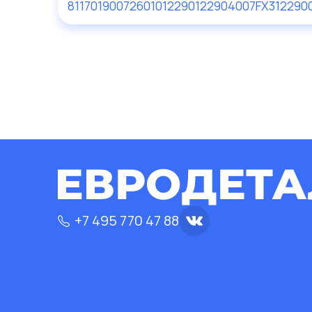
81170190
072601012290
122904
007FX312290
+7 495 770 47 88