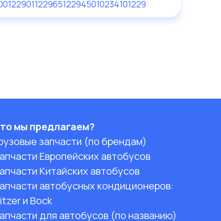
00122901
122965
122945
010234101229
то мы предлагаем?
рузовые запчасти (по брендам)
апчасти Европейских автобусов
апчасти Китайских автобусов
апчасти автобусных кондиционеров:
itzer и Bock
апчасти для автобусов (по названию)