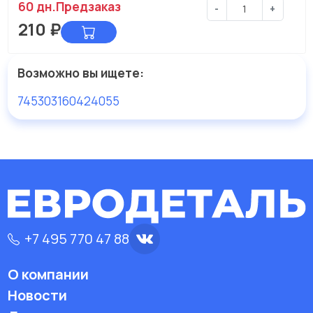
60 дн.
Предзаказ
-
+
210
₽
Возможно вы ищете:
74530316
0424055
+7 495 770 47 88
О компании
Новости