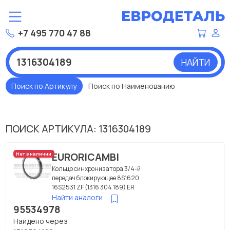
+7 495 770 47 88
НАЙТИ
Поиск по Артикулу
Поиск по Наименованию
ПОИСК АРТИКУЛА: 1316304189
EURORICAMBI
Нет в наличии
Кольцо синхронизатора 3/4-й
передач блокирующее 8S1620
16S2531 ZF (1316 304 189) ER
Найти аналоги
95534978
Найдено через: