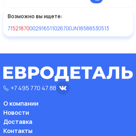
Возможно вы ищете:
7
1521870
0
029165
11026700
JN185
88530513
+7 495 770 47 88
О компании
Новости
Доставка
Контакты