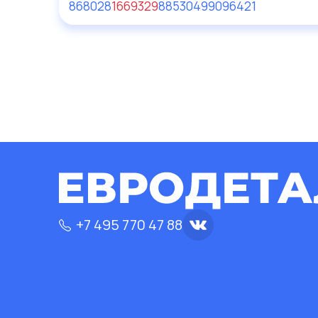
868028
1669329
88530499
096421
+7 495 770 47 88