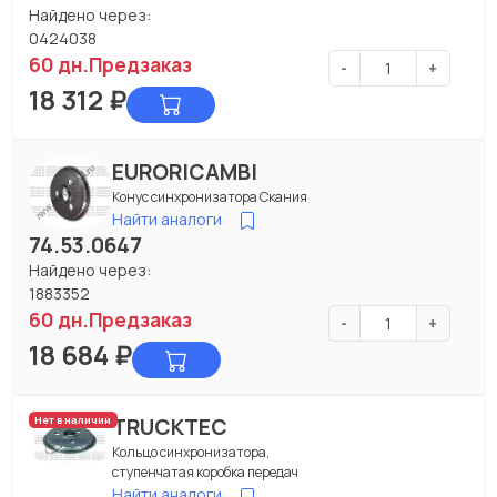
Найдено через:
0424038
60 дн.
Предзаказ
-
+
18 312
₽
EURORICAMBI
Конус синхронизатора Скания
Найти аналоги
74.53.0647
Найдено через:
1883352
60 дн.
Предзаказ
-
+
18 684
₽
TRUCKTEC
Нет в наличии
Кольцо синхронизатора,
ступенчатая коробка передач
Найти аналоги