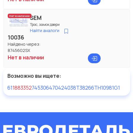
SEM
Нет в наличии
Трос, замок двери
Найти аналоги
10036
Найдено через:
8745602SX
Нет в наличии
Возможно вы ищете:
61
1883352
74530647
0424038
T38266
TH10981G1