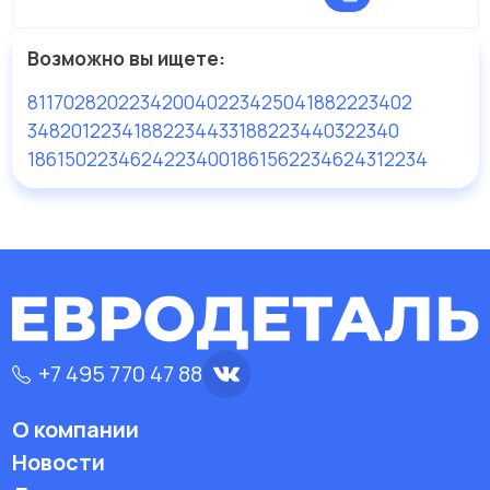
Возможно вы ищете:
81170282
022342004
022342504
1882223402
3482012234
1882234433
1882234403
22340
1861502234
624223400
1861562234
624312234
+7 495 770 47 88
О компании
Новости