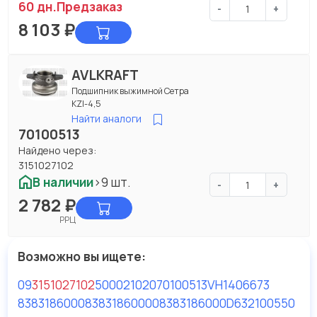
60 дн.
Предзаказ
-
+
8 103
₽
AVLKRAFT
Подшипник выжимной Сетра
KZI-4,5
Найти аналоги
70100513
Найдено через:
3151027102
В наличии
>9 шт.
-
+
2 782
₽
РРЦ
Возможно вы ищете:
09
3151027102
500021020
70100513
VH1406673
8383186000
83831860000
8383186000D
632100550