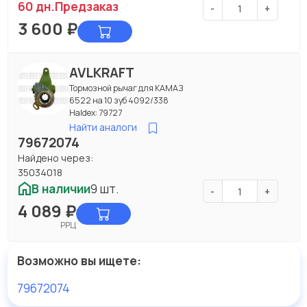
60 дн.
Предзаказ
-
+
3 600
₽
AVLKRAFT
Тормозной рычаг для КАМАЗ
6522 на 10 зуб 4092/338
Haldex: 79727
Найти аналоги
79672074
Найдено через:
35034018
В наличии
9 шт.
-
+
4 089
₽
РРЦ
Возможно вы ищете:
79672074