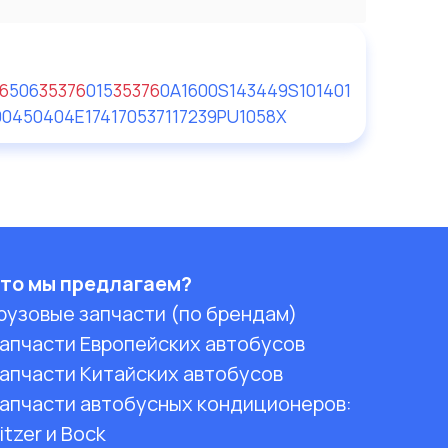
6
5
06
35376
015
35376
0
A1600
S143449
S101401
00
450404E1
74170537
117239
PU1058X
то мы предлагаем?
рузовые запчасти (по брендам)
апчасти Европейских автобусов
апчасти Китайских автобусов
апчасти автобусных кондиционеров:
itzer и Bock