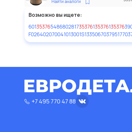
Найти аналоги
Возможно вы ищете:
601
35376
54
86802817
35376
1
35376
1
35376
39
F026402070
041013001
S133506
70379517
703
+7 495 770 47 88