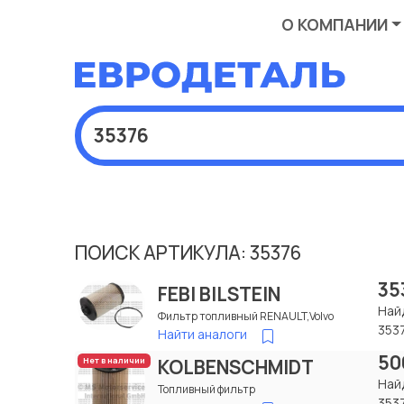
О КОМПАНИИ
ПОИСК АРТИКУЛА: 35376
35
FEBI BILSTEIN
Най
Фильтр топливный RENAULT,Volvo
353
Найти аналоги
50
KOLBENSCHMIDT
Нет в наличии
Най
Топливный фильтр
353