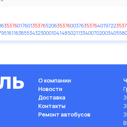
06
35376
017
601
35376
52
06
35376
003
76
35376
4019722
3537
79516
116385
5343230001
041485
021133
40070200
340558
О компании
Ч
Новости
Г
Доставка
З
Контакты
З
Ремонт автобусов
З
B