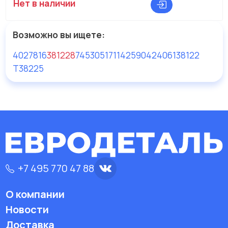
Нет в наличии
Возможно вы ищете:
4027816
381228
74530517
114259
0424061
38122
T38225
+7 495 770 47 88
О компании
Новости
Доставка