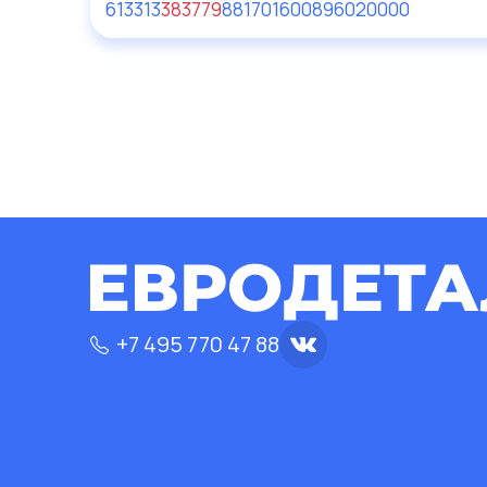
613313
383779
88170160
0896020000
+7 495 770 47 88