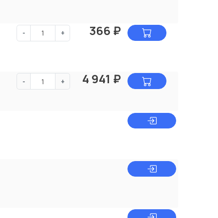
366
₽
-
+
4 941
₽
-
+