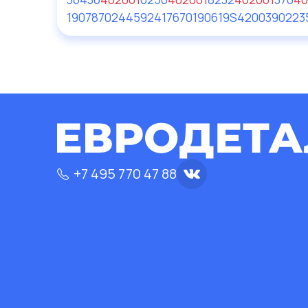
1907870
24459
24176
70190619
S420039
0223
+7 495 770 47 88