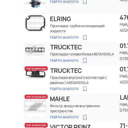
Найти аналоги
47
ELRING
Най
Прокладка, трубка охлаждающей
402
жидкости
Найти аналоги
01.
TRUCKTEC
Най
Прокладка головки блока МВ OM906LA
013
Найти аналоги
01
TRUCKTEC
Нет в наличии
Най
Прокладка впускного коллектора (
402
двойная ) МВ OM906LA
Найти аналоги
LA
MAHLE
Нет в наличии
Най
Фильтр, воздух во внутренном
075
пространстве
Найти аналоги
71
VICTOR REINZ
Нет в наличии