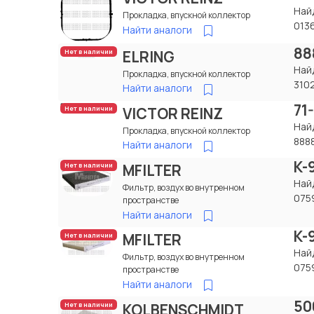
Най
Прокладка, впускной коллектор
013
Найти аналоги
88
ELRING
Нет в наличии
Най
Прокладка, впускной коллектор
310
Найти аналоги
71
VICTOR REINZ
Нет в наличии
Най
Прокладка, впускной коллектор
888
Найти аналоги
K-
MFILTER
Нет в наличии
Най
Фильтр, воздух во внутренном
075
пространстве
Найти аналоги
K-
MFILTER
Нет в наличии
Най
Фильтр, воздух во внутренном
075
пространстве
Найти аналоги
50
KOLBENSCHMIDT
Нет в наличии