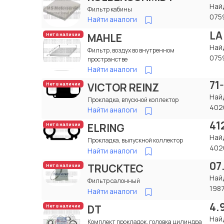
Най
Фильтр кабины
075
Найти аналоги
LA
MAHLE
Нет в наличии
Най
Фильтр, воздух во внутренном
075
пространстве
Найти аналоги
71
VICTOR REINZ
Нет в наличии
Най
Прокладка, впускной коллектор
402
Найти аналоги
41
ELRING
Нет в наличии
Най
Прокладка, выпускной коллектор
402
Найти аналоги
07
TRUCKTEC
Нет в наличии
Най
Фильтр салонный
198
Найти аналоги
4.
DT
Нет в наличии
Най
Комплект прокладок, головка цилиндра