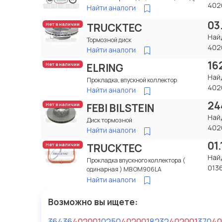
402
Найти аналоги
03
TRUCKTEC
Нет в наличии
Най
Тормозной диск
402
Найти аналоги
16
ELRING
Нет в наличии
Най
Прокладка, впускной коллектор
402
Найти аналоги
24
FEBI BILSTEIN
Нет в наличии
Най
Диск тормозной
402
Найти аналоги
01
TRUCKTEC
Нет в наличии
Най
Прокладка впускного коллектора (
013
одинарная ) МВ OM906LA
Найти аналоги
Возможно вы ищете:
36436
402001
0250
402001
8232
402001
3
70
40