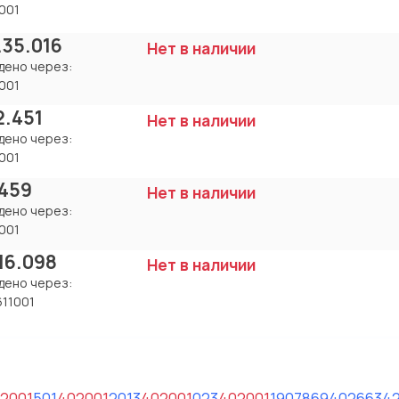
001
.35.016
Нет в наличии
дено через:
001
2.451
Нет в наличии
дено через:
001
459
Нет в наличии
дено через:
001
.16.098
Нет в наличии
дено через:
611001
2001
501
402001
2
013
402001
023
402001
1907869
4026634