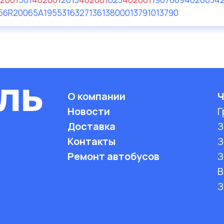
56
R20065A1
95531632
713613800
013791
013790
О компании
Ч
Новости
Г
Доставка
З
Контакты
З
Ремонт автобусов
З
B
З