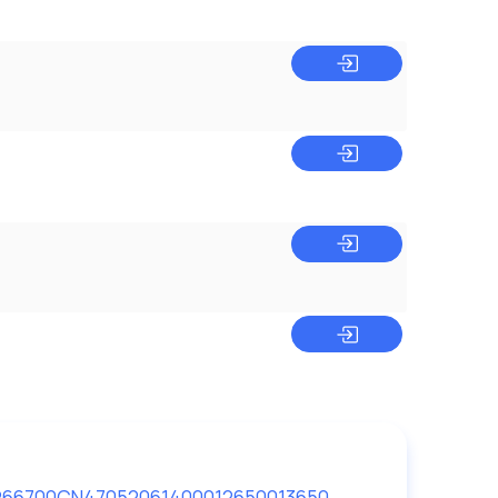
266700
CN470
52061400
012650
013650