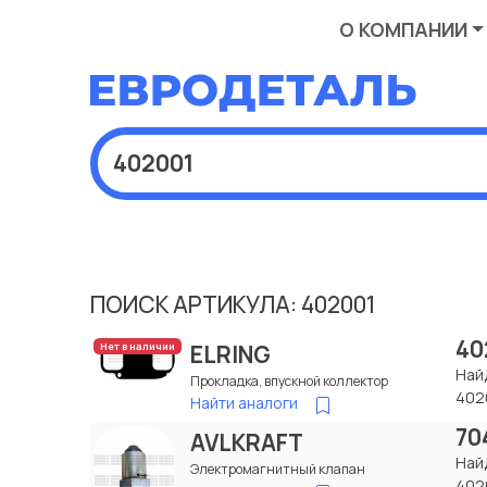
О КОМПАНИИ
ПОИСК АРТИКУЛА: 402001
40
ELRING
Нет в наличии
Най
Прокладка, впускной коллектор
402
Найти аналоги
70
AVLKRAFT
Най
Электромагнитный клапан
402