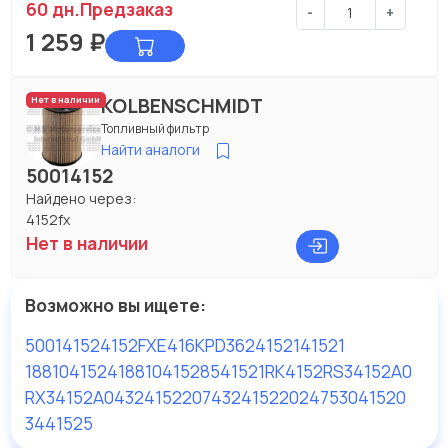
60 дн.
Предзаказ
-
+
1 259
₽
KOLBENSCHMIDT
Нет в наличии
Топливный фильтр
Найти аналоги
50014152
Найдено через:
4152fx
Нет в наличии
Возможно вы ищете:
50014152
4152FX
E416KPD36
24152
141521
1881041524
1881041528
541521
RK4152
RS34152A0
RX34152A0
4324152207
4324152202
4753041520
3441525