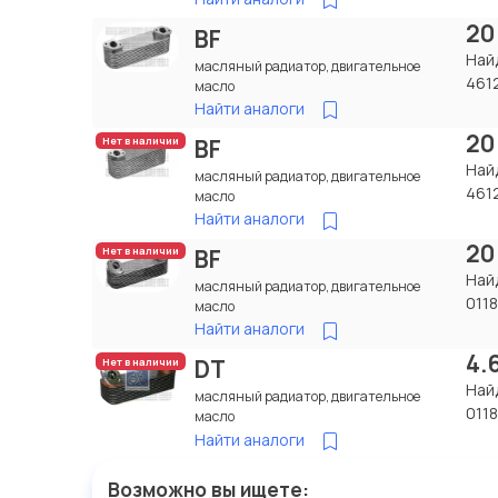
20
BF
Най
масляный радиатор, двигательное
461
масло
Найти аналоги
20
BF
Нет в наличии
Най
масляный радиатор, двигательное
461
масло
Найти аналоги
20
BF
Нет в наличии
Най
масляный радиатор, двигательное
011
масло
Найти аналоги
4.
DT
Нет в наличии
Най
масляный радиатор, двигательное
011
масло
Найти аналоги
Возможно вы ищете: