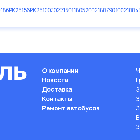
018
6PK2515
6PK2510
0302215
0118052
0021887901
0021884
О компании
Ч
Новости
Г
Доставка
З
Контакты
З
Ремонт автобусов
З
B
З