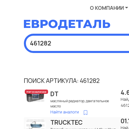
О КОМПАНИИ
ПОИСК АРТИКУЛА: 461282
4.
DT
Нет в наличии
Най
масляный радиатор, двигательное
461
масло
Найти аналоги
01
TRUCKTEC
Най