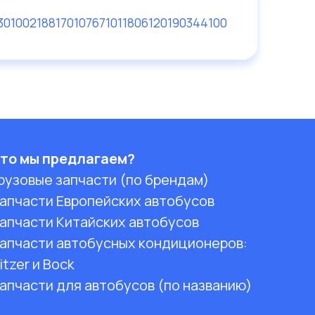
301
0021881701
07671
0118061
20190344100
то мы предлагаем?
рузовые запчасти (по брендам)
апчасти Европейских автобусов
апчасти Китайских автобусов
апчасти автобусных кондиционеров:
itzer и Bock
апчасти для автобусов (по названию)