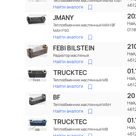
Теплообменник маслянный МВ на 10шт
461
Найти аналоги
20
JMANY
Най
Теплообменник маслянный МАН BF
011
МАН F90
Найти аналоги
21
FEBI BILSTEIN
Най
Радиатор масляный
461
Найти аналоги
01
TRUCKTEC
Най
Теплообменник маслянный МВ
461
Найти аналоги
20
BF
Най
Теплообменник маслянный МАН
461
Найти аналоги
01
TRUCKTEC
Най
Теплообменник маслянный МВ
461
Найти аналоги