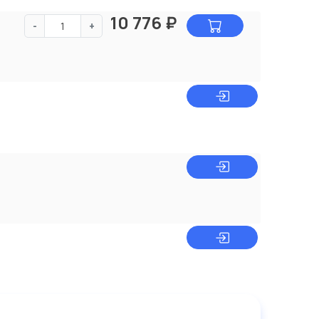
10 776
₽
-
+