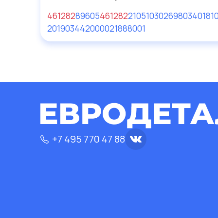
461282
8
9605
461282
21051
0302698
0340181
20190344200
0021888001
+7 495 770 47 88