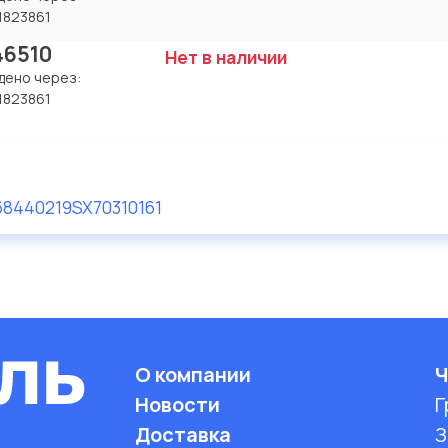
1823861
46510
Нет в наличии
дено через:
1823861
6
8440219SX
70310161
О компании
Ч
Новости
Г
Доставка
З