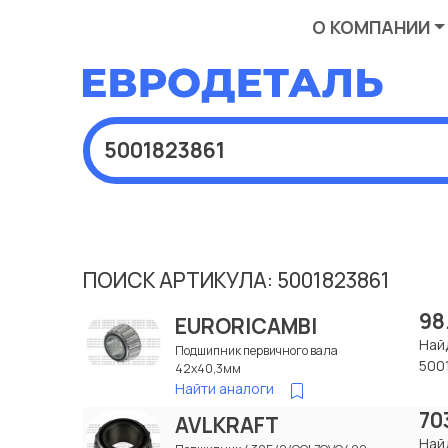
О КОМПАНИИ
ПОИСК АРТИКУЛА: 5001823861
98
EURORICAMBI
Най
Подшипник первичного вала
500
42x40,3мм
Найти аналоги
70
AVLKRAFT
Най