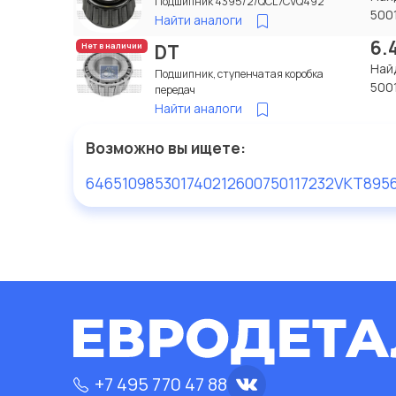
Подшипник 4395/2/QCL7CVQ492
500
Найти аналоги
6.
DT
Нет в наличии
Най
Подшипник, ступенчатая коробка
500
передач
Найти аналоги
Возможно вы ищете:
646510
98530174
021260
0750117232
VKT895
+7 495 770 47 88