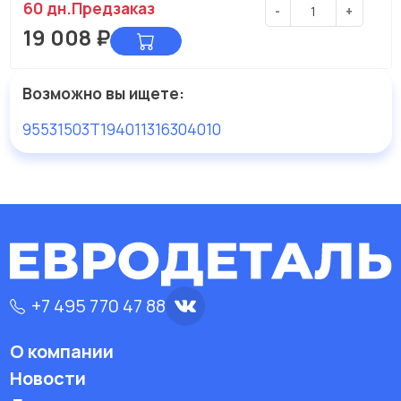
60 дн.
Предзаказ
-
+
19 008
₽
Возможно вы ищете:
95531503
T19401
1316304010
+7 495 770 47 88
О компании
Новости