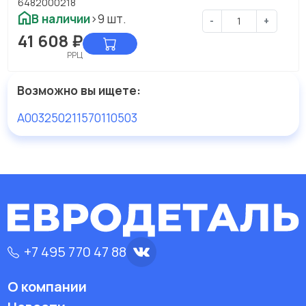
6482000218
В наличии
>9 шт.
-
+
41 608
₽
РРЦ
Возможно вы ищете:
A0032502115
70110503
+7 495 770 47 88
О компании