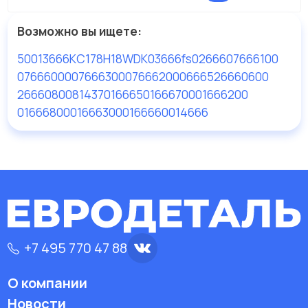
Возможно вы ищете:
50013666
KC178
H18WDK03
666fs
02666
07666100
07666000
07666300
07666200
06665
26660600
26660800
81437016665
01666700
01666200
01666800
01666300
01666600
14666
+7 495 770 47 88
О компании
Новости