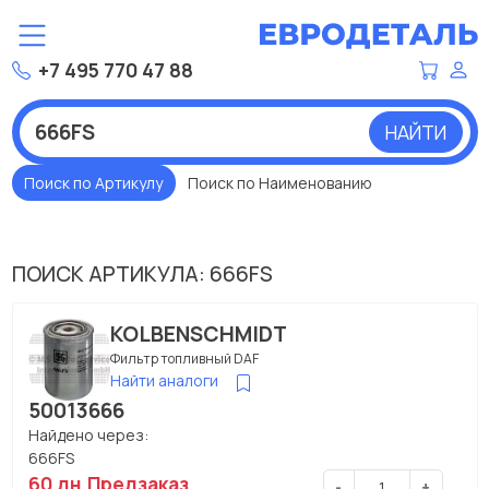
+7 495 770 47 88
НАЙТИ
Поиск по Артикулу
Поиск по Наименованию
ПОИСК АРТИКУЛА: 666FS
KOLBENSCHMIDT
Фильтр топливный DAF
Найти аналоги
50013666
Найдено через:
666FS
60 дн.
Предзаказ
-
+