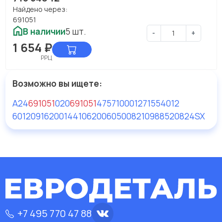
Найдено через:
691051
В наличии
5 шт.
-
+
1 654
₽
РРЦ
Возможно вы ищете:
A24
691051
02
0
691051
4757100012
71554012
6012091
620014410
620060500
821098
8520824SX
+7 495 770 47 88