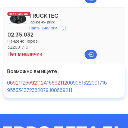
TRUCKTEC
Нет в наличии
Тормозной диск
Найти аналоги
02.35.032
Найдено через:
322001716
Нет в наличии
Возможно вы ищете:
0
692112
6
692112
A16
692112
009051
322001716
95533437
2382079J00
669211