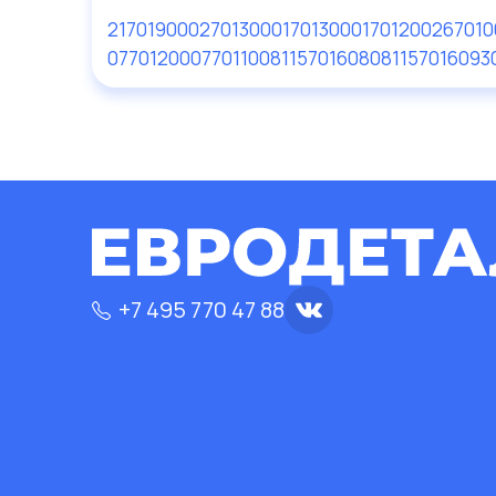
21701900
02701300
01701300
01701200
267010
07701200
07701100
81157016080
81157016093
+7 495 770 47 88