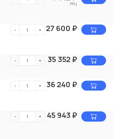
РРЦ
27 600
₽
-
+
35 352
₽
-
+
36 240
₽
-
+
45 943
₽
-
+