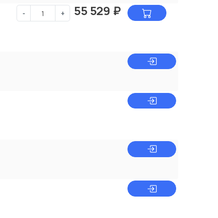
55 529
₽
-
+