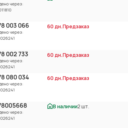
дено через:
011810
78 003 066
60 дн.
Предзаказ
дено через:
8026241
78 002 733
60 дн.
Предзаказ
дено через:
8026241
78 080 034
60 дн.
Предзаказ
дено через:
8026241
78005668
В наличии
2 шт.
дено через:
8026241