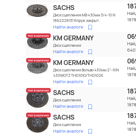
18
SACHS
Най
Диск сцепления МВ 430мм 3/4-10 N
187
1862226131 6пруж закрыт.
Найти аналоги
06
KM GERMANY
Нет в наличии
Най
Диск сцепления
640
Найти аналоги
06
KM GERMANY
Нет в наличии
Най
Диск сцепления Вольво 430мм 2"-10N
187
430WGTZ THD101G/THD102K
Найти аналоги
18
SACHS
Нет в наличии
Най
Диск сцепления
187
Найти аналоги
18
SACHS
Нет в наличии
Най
Диск сцепления
187
Найти аналоги