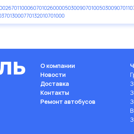
00
26701100
060701026000
050300907010
050300907011
0
03701300
07701320
10701000
О компании
Ч
Новости
Г
Доставка
З
Контакты
З
Ремонт автобусов
З
B
З