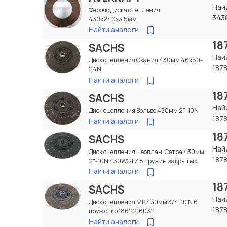
Най
Феродо диска сцепления
343
430x240x3,5мм
Найти аналоги
18
SACHS
Най
Диск сцепления Скания 430мм 46x50-
187
24N
Найти аналоги
18
SACHS
Най
Диск сцепления Вольво 430мм 2"-10N
187
Найти аналоги
18
SACHS
Най
Диск сцепления Неоплан. Сетра 430мм
187
2"-10N 430WGTZ 8 пружин закрытых
Найти аналоги
18
SACHS
Най
Диск сцепления МВ 430мм 3/4-10 N 6
187
пруж откр 1862216032
Найти аналоги