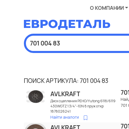
О КОМПАНИИ
ПОИСК АРТИКУЛА: 701 004 83
70
AVLKRAFT
Най
Диск сцепления РЕНО/Yutong 6118/6119
701 
430WGTZ 1 3/4"-10N 8 пруж откр
1878026241
Найти аналоги
70
AVLKRAFT