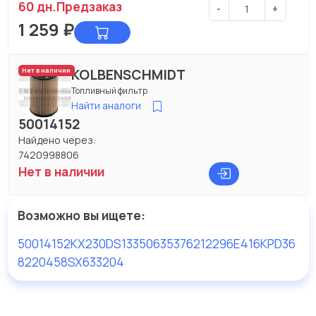
60 дн.
Предзаказ
-
+
1 259
₽
KOLBENSCHMIDT
Нет в наличии
Топливный фильтр
Найти аналоги
50014152
Найдено через:
7420998806
Нет в наличии
Возможно вы ищете:
50014152
KX230D
S133506
35376
212296
E416KPD36
8220458SX
633204