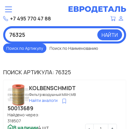
+7 495 770 47 88
НАЙТИ
Поиск по Артикулу
Поиск по Наименованию
ПОИСК АРТИКУЛА: 76325
KOLBENSCHMIDT
Фильтр воздушный МАН,МВ
Найти аналоги
50013689
Найдено через:
318507
В наличии
4 шт.
-
+