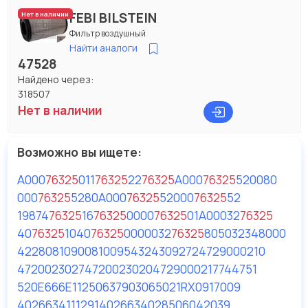
FEBI BILSTEIN
Нет в наличии
Фильтр воздушный
Найти аналоги
47528
Найдено через:
318507
Нет в наличии
Возможно вы ищете:
A000
76325
01
1
76325
2
2
76325
A000
76325
520080
000
76325
5280
A000
76325
52
000
76325
52
19874
76325
16
76325
0
000
76325
01
A00032
76325
40
76325
10
40
76325
00
00032
76325
80
5032348000
4228081090
0810095
4324309272
4729000210
4720023027
4720023020
4729000217
744751
520E666E11
25063
7903065021
RX0917009
4026634111291
4026634028506
042039