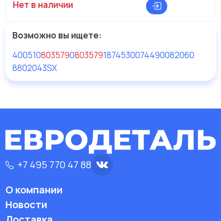
Нет в наличии
Возможно вы ищете:
400510
803579
0
803579
18
74530074
490082060
8802043SX
+7 495 770 47 88
О компании
Новости
Доставка