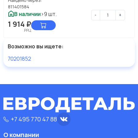
Найдено через:
811401584
В наличии
>9 шт.
-
+
1 914
₽
РРЦ
Возможно вы ищете:
70201852
+7 495 770 47 88
О компании