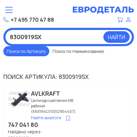
+7 495 770 47 88
НАЙТИ
Поиск по Артикулу
Поиск по Наименованию
ПОИСК АРТИКУЛА: 8300919SX
AVLKRAFT
Цилиндр сцепления МВ
рабочий
(KN3194C1/0012954407)
Найти аналоги
747 041 80
Найдено через: