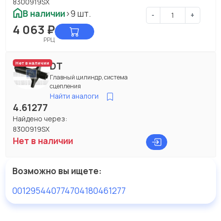
8300919SX
В наличии
>9 шт.
-
+
4 063
₽
РРЦ
DT
Нет в наличии
Главный цилиндр, система
сцепления
Найти аналоги
4.61277
Найдено через:
8300919SX
Нет в наличии
Возможно вы ищете:
0012954407
74704180
461277