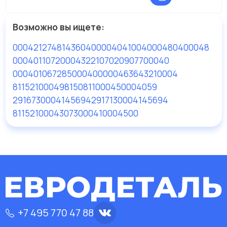
Возможно вы ищете:
0004212748
14360400004
041004000480
400048
0004011072
0004322107
020907700040
0004010672
85000400
0004636432
10004
81152100049
81508110004
50004059
2916730004145694
2917130004145694
81152100043
0730004
10004500
+7 495 770 47 88