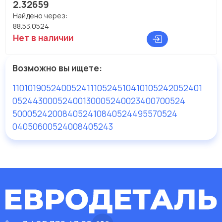
2.32659
Найдено через:
88.53.0524
Нет в наличии
Возможно вы ищете:
110101905240
05241
110524
51041010524
2052401
05244
3000524001
3000524002
3400700524
500052420
08405241
08405244
95570524
040506005240
08405243