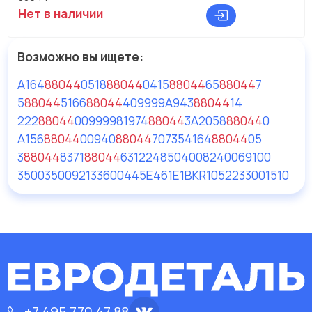
Нет в наличии
Возможно вы ищете:
A164
88044
05
18
88044
041
5
88044
6
5
88044
7
5
88044
5
166
88044
409999
A943
88044
14
222
88044
009999
81974
88044
3
A2058
88044
0
A156
88044
00
940
88044
707354
164
88044
05
3
88044
8371
88044
63
122485
040082
40069100
35003500
92133600
445E461E1
BKR1052
233001510
+7 495 770 47 88