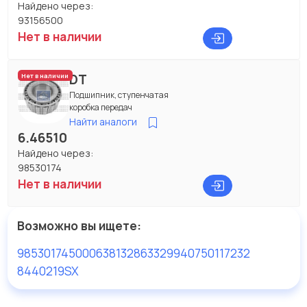
Найдено через:
93156500
Нет в наличии
DT
Нет в наличии
Подшипник, ступенчатая
коробка передач
Найти аналоги
6.46510
Найдено через:
98530174
Нет в наличии
Возможно вы ищете:
98530174
50006381
32863
32994
0750117232
8440219SX