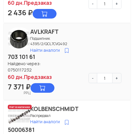
60 дн.
Предзаказ
-
+
2 436
₽
AVLKRAFT
Подшипник
4395/2/QCL7CVQ492
Найти аналоги
703 101 61
Найдено через:
0750117232
60 дн.
Предзаказ
-
+
7 371
₽
РРЦ
KOLBENSCHMIDT
Нет в наличии
Распредвал
Найти аналоги
50006381