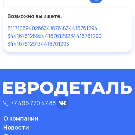
Возможно вы ищете:
81171089
4026634167618
34416761294
34416761289
34416761292
34416761290
34416761291
34416761293
+7 495 770 47 88
О компании
Новости