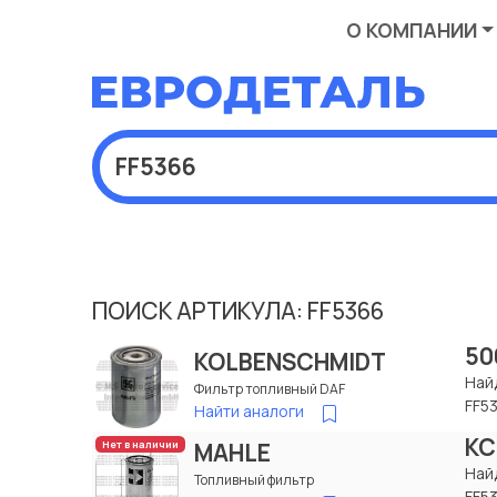
О КОМПАНИИ
ПОИСК АРТИКУЛА: FF5366
50
KOLBENSCHMIDT
Най
Фильтр топливный DAF
FF5
Найти аналоги
KC
MAHLE
Нет в наличии
Най
Топливный фильтр
FF5