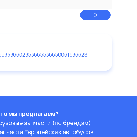
66
35366
0235366
553665
0061536628
то мы предлагаем?
рузовые запчасти (по брендам)
апчасти Европейских автобусов