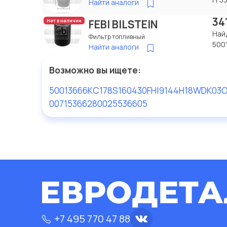
Найти аналоги
34
FEBI BILSTEIN
Нет в наличии
Най
Фильтр топливный
500
Найти аналоги
Возможно вы ищете:
50013666
KC178
S160430
FHI9144
H18WDK03
O
0071536628
0025536605
+7 495 770 47 88