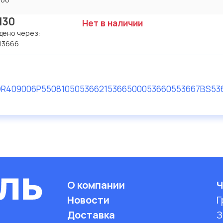
130
Нет в наличии
дено через:
13666
R409006
P550810
505366
215366
500053660
553667
BS53
О компании
Ч
Новости
Г
Доставка
З